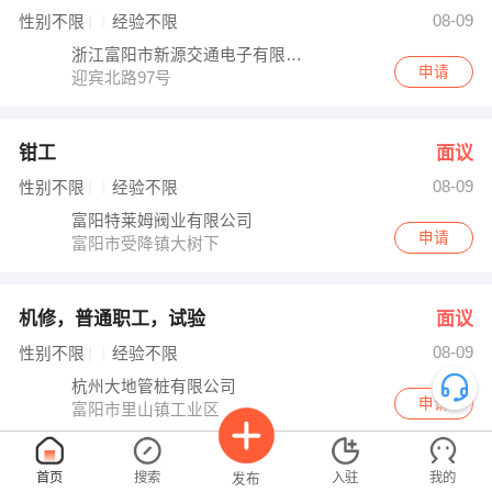
尉（总经理） 发布 [冷冻循环机岗位 ] 招聘信息
08-09
性别不限
经验不限
【浙江高寰无人机科技有限公司】 强势入驻
浙江富阳市新源交通电子有限公司
申请
迎宾北路97号
钳工
面议
08-09
性别不限
经验不限
富阳特莱姆阀业有限公司
申请
富阳市受降镇大树下
机修，普通职工，试验
面议
08-09
性别不限
经验不限
杭州大地管桩有限公司
申请
富阳市里山镇工业区
首页
搜索
入驻
我的
发布
橱柜导购
面议