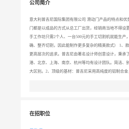
公司简介
意大利普吉尼国际集团有限公司 滑动门产品的特点和优
门都是以成品的方式从总工厂出货，经销商当地不得设置
手工作坊只需2个人、一台500元的手工切割机就能生
确、整齐切割，因此能制作更多复杂的精美款式） 1、
更高层次的追求。普吉尼由著名设计师创意设计，秉承
港、北京、上海、南京、杭州等均有设计团队。简洁、
大区别。2、顶级的基材：普吉尼采用高纯度的铝制合金
甚至达30％，这样的材料即使再厚也没用，边框硬度任
年不变形的优质框体。普吉尼每根铝材都经过十五道严
曲韧性试验等。框体厚度有保证，特别是承受玻璃重量的
常不能达到国家标准，特别是用于承受玻璃重量的横档
在招职位
度：普吉尼边框、轨道等表面经过高温氧化氟碳处理，表
米）能有效防止酸碱腐蚀和硬物摩擦，不易褪色。（普