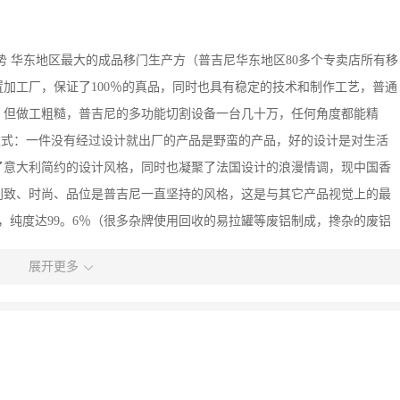
势 华东地区最大的成品移门生产方（普吉尼华东地区80多个专卖店所有移
加工厂，保证了100％的真品，同时也具有稳定的技术和制作工艺，普通
产，但做工粗糙，普吉尼的多功能切割设备一台几十万，任何角度都能精
款式：一件没有经过设计就出厂的产品是野蛮的产品，好的设计是对生活
了意大利简约的设计风格，同时也凝聚了法国设计的浪漫情调，现中国香
别致、时尚、品位是普吉尼一直坚持的风格，这是与其它产品视觉上的最
，纯度达99。6％（很多杂牌使用回收的易拉罐等废铝制成，搀杂的废铝
性不够，容易弯曲变形），最佳比例地添加了钛、镁、锌、铬，成就了30
展开更多
格试验出厂，比如耐酸碱试验、抗老化试验、光泽度色差试验、硬度、弯
横档材料，最厚的有2。5毫米，是普通移门的3倍（普通移门边框厚度通
材料由于顾客看不到切割面的，因此经常被偷工减料）3、惊人的耐磨程
面形成的坚硬的高分子保护层，抗氧化膜厚度达20微米（国家标准为8微
通移门的表面处理不细腻，仔细看有很多划痕，时间久了容易发黑的或白