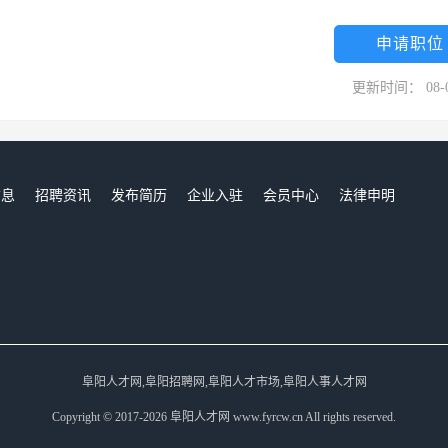
，下轨道经常被鞋子踩踏，表面是最容易划伤变色）4、顺畅的滑动效果：
料，轮子轴承密封不会漏油（普通的轮子是铁的，会生锈。会漏油的轮子
申请职位
）。普吉尼轮子承重性强，承重150公斤轮子能转动10万次（相当于10
更新时间： 08-
6米，这是一般品牌做不到的。5、服务：售后安装人员专业培训（安装和
牌移门安装都请临时工人），三年保修，终身维护，有问题48小时回
信息
招聘资讯
发布简历
企业入驻
会员中心
法律申明
们
阜阳人才网,阜阳招聘网,阜阳人才市场,阜阳人事人才网
Copyright © 2017-2026 阜阳人才网 www.fyrcw.cn All rights reserved.