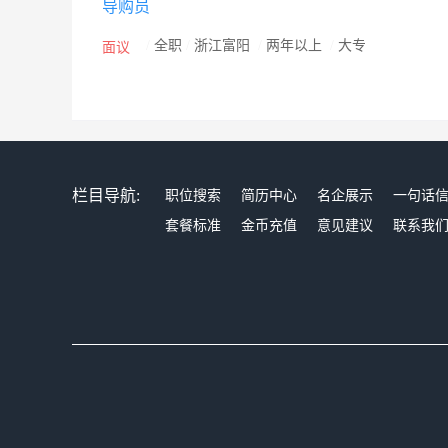
导购员
的斑点，特别是厨房移门的容易粘油烟，经常又要擦洗
带有防伪钢印的普吉尼滑轮采用定制的高强度不锈钢材
/
全职
/
浙江富阳
/
两年以上
/
大专
面议
容易粘灰尘，阻碍滑动，而且轮子里油漏了就干燥不灵活了
年以上的寿命），所以每扇门最高能做3米，宽能做1。
质量同样重要，再好的质量安装不好也没用。目前很多品
复，定期售后回访。
栏目导航:
职位搜索
简历中心
名企展示
一句话
套餐标准
金币充值
意见建议
联系我