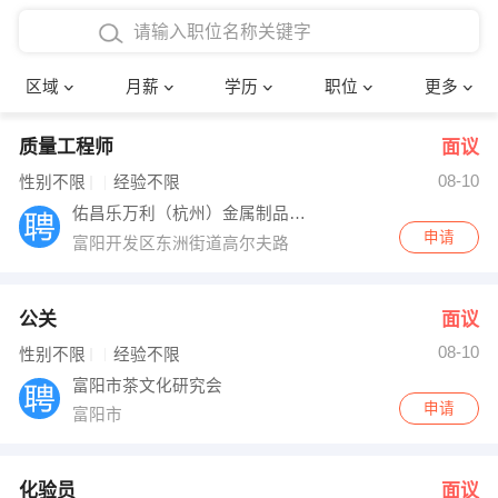
4000-5000元
本科
行政后勤
建筑装潢
确定
区域
月薪
学历
职位
更多
5000-8000元
硕士
销售岗位
教师
质量工程师
面议
8000-12000元
博士
文员
护士
08-10
性别不限
经验不限
12000-20000元
财务会计
传单派发
佑昌乐万利（杭州）金属制品有限公司
申请
富阳开发区东洲街道高尔夫路
其他
超市零售
促销导购
网络IT
保健按摩
公关
面议
08-10
性别不限
经验不限
快递员
前台接待
富阳市茶文化研究会
申请
富阳市
收银员
技术员/工程师
水电/机修
部门经理
化验员
面议