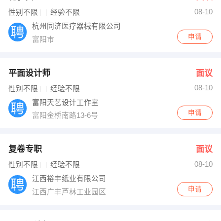
08-10
出纳
保险
性别不限
经验不限
杭州同济医疗器械有限公司
编辑
法律
申请
富阳市
保洁
贸易采购
平面设计师
面议
跟单
理财顾问
08-10
性别不限
经验不限
富阳天艺设计工作室
其他职位
申请
富阳金桥南路13-6号
复卷专职
面议
08-10
性别不限
经验不限
江西裕丰纸业有限公司
申请
江西广丰芦林工业园区